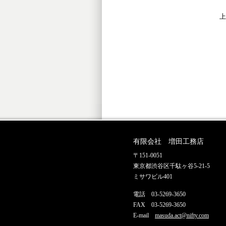
上
有限会社 増田工務店
〒151-0051
東京都渋谷区千駄ヶ谷5-21-5
ミサワビル401
電話 03-5269-3650
FAX 03-5269-3650
E-mail
masuda.act@nifty.com