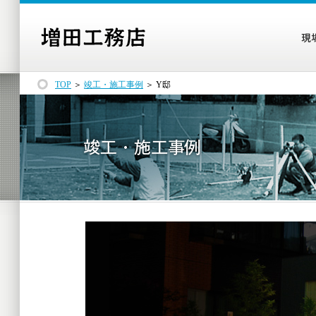
TOP
＞
竣工・施工事例
＞ Y邸