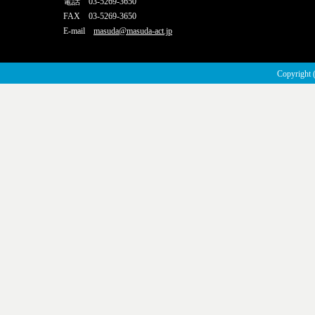
電話 03-5269-3650
FAX 03-5269-3650
E-mail
masuda@masuda-act.jp
Copyright 