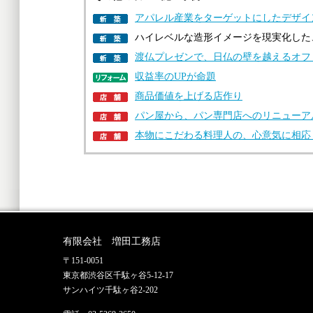
アパレル産業をターゲットにしたデザイ
ハイレベルな造形イメージを現実化した
渡仏プレゼンで、日仏の壁を越えるオフ
収益率のUPが命題
商品価値を上げる店作り
パン屋から、パン専門店へのリニューア
本物にこだわる料理人の、心意気に相応
有限会社 増田工務店
〒151-0051
東京都渋谷区千駄ヶ谷5-12-17
サンハイツ千駄ヶ谷2-202